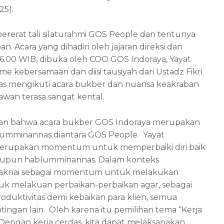
25).
erat tali silaturahmi GOS People dan tentunya
 Acara yang dihadiri oleh jajaran direksi dan
16.00 WIB, dibuka oleh COO GOS Indoraya, Yayat
e kebersamaan dan diisi tausiyah dari Ustadz Fikri
sias mengikuti acara bukber dan nuansa keakraban
wan terasa sangat kental.
an bahwa acara bukber GOS Indoraya merupakan
umminannas diantara GOS People. Yayat
rupakan momentum untuk memperbaiki diri baik
pun hablumminannas. Dalam konteks
aknai sebagai momentum untuk melakukan
asuk melakuan perbaikan-perbaikan agar, sebagai
oduktivitas demi kebaikan para klien, semua
gan lain. Oleh karena itu pemilihan tema “Kerja
Dengan kerja cerdas, kita dapat melaksanakan