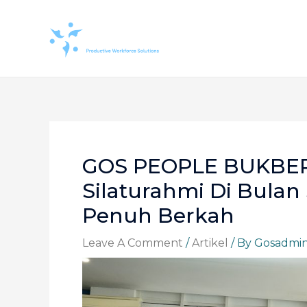
Skip
Post
To
navigation
Content
GOS PEOPLE BUKBER
Silaturahmi Di Bulan
Penuh Berkah
Leave A Comment
/
Artikel
/ By
Gosadmi