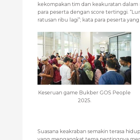
kekompakan tim dan keakuratan dalam me
para peserta dengan score tertinggi. “Lum
ratusan ribu lagi”; kata para peserta ya
Keseruan game Bukber GOS People
2025.
Suasana keakraban semakin terasa hidup 
yang mengangkat tema pentingnya menja