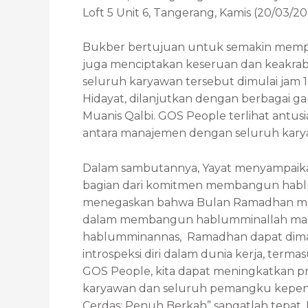
Loft 5 Unit 6, Tangerang, Kamis (20/03/20
Bukber bertujuan untuk semakin memper
juga menciptakan keseruan dan keakraban.
seluruh karyawan tersebut dimulai jam 
Hidayat, dilanjutkan dengan berbagai gam
Muanis Qalbi. GOS People terlihat antu
antara manajemen dengan seluruh karya
Dalam sambutannya, Yayat menyampaik
bagian dari komitmen membangun habl
menegaskan bahwa Bulan Ramadhan me
dalam membangun hablumminallah mau
hablumminannas, Ramadhan dapat dim
introspeksi diri dalam dunia kerja, term
GOS People, kita dapat meningkatkan pr
karyawan dan seluruh pemangku kepentin
Cerdas; Penuh Berkah” sangatlah tepat. 