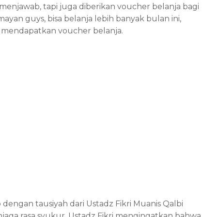
njawab, tapi juga diberikan voucher belanja bagi
ayan guys, bisa belanja lebih banyak bulan ini,
ng mendapatkan voucher belanja.
dengan tausiyah dari Ustadz Fikri Muanis Qalbi
ga rasa syukur. Ustadz Fikri mengingatkan bahwa