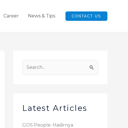
Career
News & Tips
CONTACT US
S
e
a
r
c
Latest Articles
h
f
GOS People: Hadirnya